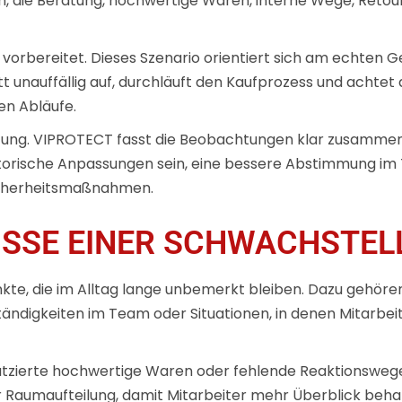
h, die Beratung, hochwertige Waren, interne Wege, Retou
orbereitet. Dieses Szenario orientiert sich am echten G
 unauffällig auf, durchläuft den Kaufprozess und achtet 
hen Abläufe.
tung. VIPROTECT fasst die Beobachtungen klar zusammen
torische Anpassungen sein, eine bessere Abstimmung im 
icherheitsmaßnahmen.
ISSE EINER SCHWACHSTEL
nkte, die im Alltag lange unbemerkt bleiben. Dazu gehöre
tändigkeiten im Team oder Situationen, in denen Mitarbe
latzierte hochwertige Waren oder fehlende Reaktionswe
er Raumaufteilung, damit Mitarbeiter mehr Überblick beha