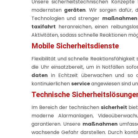
Unsere sicherheitstechnischen Konzepte f
modernsten
geräten
. Wir sorgen dafür, 
Technologien und strenger
maßnahmen
taxifahrt
heranreichen, einen reibungsl
Aktivitäten, sodass schnelle Reaktionen mögl
Mobile Sicherheitsdienste
Flexibilität und schnelle Reaktionsfähigkei
die Uhr einsatzbereit, um in Notfällen sof
daten
in Echtzeit überwachen und so de
kontinuierlichen
service
angewiesen sind un
Technische Sicherheitslösunge
Im Bereich der technischen
sicherheit
biet
moderne Alarmanlagen, Videoüberwachu
garantieren. Unsere
maßnahmen
umfasse
wachsende Gefahr darstellen. Durch konti