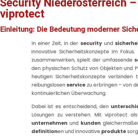
Security Niederösterreich 
viprotect
Einleitung: Die Bedeutung moderner Sich
In einer Zeit, in der
security
und
sicherhe
innovative Sicherheitskonzepte im Fokus.
zusammenwirken, spielt der umfassende
s
den physischen Schutz von Objekten und P
heutigen Sicherheitskonzepte verbinden t
reibungslosen
service
zu erbringen – von de
kontinuierlichen Überwachung.
Dabei ist es entscheidend, den
unterschi
Lösungen zu verstehen. Mit viprotect als
unternehmen
und
kunden
gleichermaße
definition
en und innovative
produkte
sorg