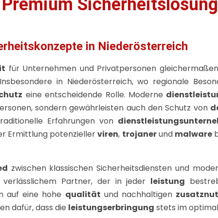
– Premium Sicherheitslösun
erheitskonzepte in Niederösterreich
it
für Unternehmen und Privatpersonen gleichermaßen 
 Insbesondere in Niederösterreich, wo regionale Beso
chutz
eine entscheidende Rolle. Moderne
dienstleist
ersonen, sondern gewährleisten auch den Schutz von
d
raditionelle Erfahrungen von
dienstleistungsuntern
r Ermittlung potenzieller
viren
,
trojaner
und
malware
b
ed
zwischen klassischen Sicherheitsdiensten und mode
 verlässlichem Partner, der in jeder
leistung
bestreb
n auf eine hohe
qualität
und nachhaltigen
zusatznu
en dafür, dass die
leistungserbringung
stets im optima