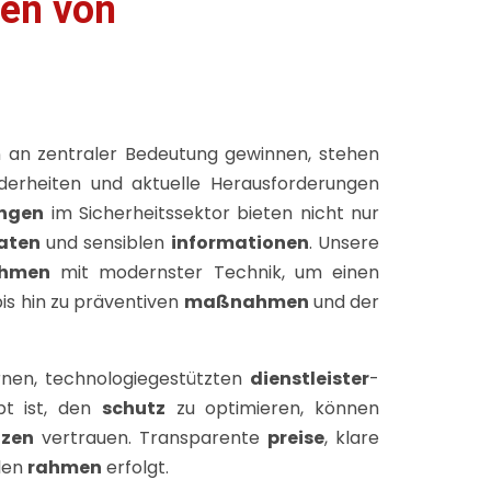
gen von
an zentraler Bedeutung gewinnen, stehen
nderheiten und aktuelle Herausforderungen
ungen
im Sicherheitssektor bieten nicht nur
aten
und sensiblen
informationen
. Unsere
ehmen
mit modernster Technik, um einen
is hin zu präventiven
maßnahmen
und der
rnen, technologiegestützten
dienstleister
-
t ist, den
schutz
zu optimieren, können
tzen
vertrauen. Transparente
preise
, klare
len
rahmen
erfolgt.