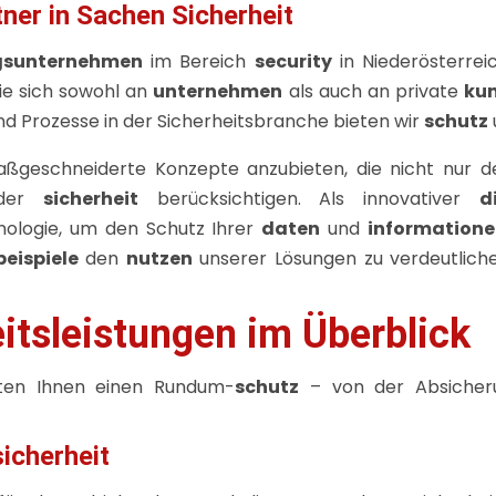
tner in Sachen Sicherheit
ngsunternehmen
im Bereich
security
in Niederösterrei
ie sich sowohl an
unternehmen
als auch an private
ku
d Prozesse in der Sicherheitsbranche bieten wir
schutz
geschneiderte Konzepte anzubieten, die nicht nur d
 der
sicherheit
berücksichtigen. Als innovativer
d
logie, um den Schutz Ihrer
daten
und
informatione
beispiele
den
nutzen
unserer Lösungen zu verdeutlich
tsleistungen im Überblick
ten Ihnen einen Rundum-
schutz
– von der Absicher
icherheit