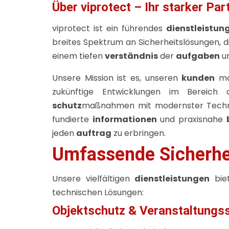
Über viprotect – Ihr starker Par
viprotect ist ein führendes
dienstleistu
breites Spektrum an Sicherheitslösungen, d
einem tiefen
verständnis
der
aufgaben
un
Unsere Mission ist es, unseren
kunden
maß
zukünftige Entwicklungen im Bereich
schutz
maßnahmen mit modernster Techno
fundierte
informationen
und praxisnahe
jeden
auftrag
zu erbringen.
Umfassende Sicherhei
Unsere vielfältigen
dienstleistungen
bie
technischen Lösungen:
Objektschutz & Veranstaltungss