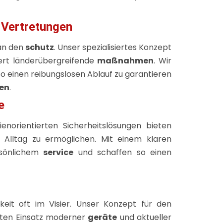
e Vertretungen
an den
schutz
. Unser spezialisiertes Konzept
ert länderübergreifende
maßnahmen
. Wir
o einen reibungslosen Ablauf zu garantieren
en
.
e
norientierten Sicherheitslösungen bieten
Alltag zu ermöglichen. Mit einem klaren
sönlichem
service
und schaffen so einen
keit oft im Visier. Unser Konzept für den
elten Einsatz moderner
geräte
und aktueller