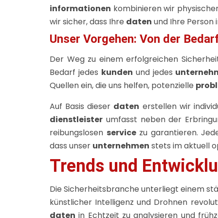
informationen
kombinieren wir physischen
wir sicher, dass Ihre
daten
und Ihre Person i
Unser Vorgehen: Von der Bedar
Der Weg zu einem erfolgreichen Sicherheit
Bedarf jedes
kunden
und jedes
unterneh
Quellen ein, die uns helfen, potenzielle
prob
Auf Basis dieser
daten
erstellen wir indiv
dienstleister
umfasst neben der Erbringu
reibungslosen
service
zu garantieren. Je
dass unser
unternehmen
stets im aktuell 
Trends und Entwicklu
Die Sicherheitsbranche unterliegt einem st
künstlicher Intelligenz und Drohnen revolu
daten
in Echtzeit zu analysieren und frühz