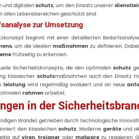
 und digitalen
schutz
, um den Einsatz unserer
dienstle
n allen Lebensbereichen geschützt sind.
fsanalyse zur Umsetzung
skonzept beginnt mit einer detaillierten Bedarfsanalyse
mens
, um die idealen
maßnahmen
zu definieren. Dabei
leme
frühzeitig zu erkennen.
iduelle Sicherheitskonzepte, die den optimalen
schutz
gew
ng klassischer
schutz
maßnahmen auch den Einsatz 
de
leistung
wird regelmäßig evaluiert und an neue
anf
optimalen
rahmen
arbeitet.
ngen in der Sicherheitsbra
ändigen Wandel, getrieben durch technologische Innovat
tioniert den klassischen
schutz
. Moderne
geräte
und ak
eitig auf
viren
,
trojaner
oder
malware
zu reagieren. G