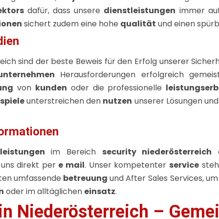
ektors
dafür, dass unsere
dienstleistungen
immer auf 
ionen
sichert zudem eine hohe
qualität
und einen spür
dien
eich sind der beste Beweis für den Erfolg unserer Siche
sunternehmen
Herausforderungen erfolgreich geme
ung
von
kunden
oder die professionelle
leistungser
spiele
unterstreichen den
nutzen
unserer Lösungen un
formationen
leistungen
im Bereich
security niederösterreich
e
 uns direkt per
e mail
. Unser kompetenter
service
steht
eten umfassende
betreuung
und After Sales Services, um
n
oder im alltäglichen
einsatz
.
t in Niederösterreich – Geme