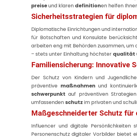
preise
und klaren
definition
en helfen Ihne
Sicherheitsstrategien für diplo
Diplomatische Einrichtungen und internatio
für Botschaften und Konsulate berücksich
arbeiten eng mit Behörden zusammen, um 
– stets unter Einhaltung höchster
qualität
Familiensicherung: Innovative 
Der Schutz von Kindern und Jugendlichen
präventive
maßnahmen
und kontinuierl
schwerpunkt
auf präventiven Strategie
umfassenden
schutz
im privaten und schul
Maßgeschneiderter Schutz für d
Influencer und digitale Persönlichkeiten
Personenschutz digitaler Vorbilder bietet e