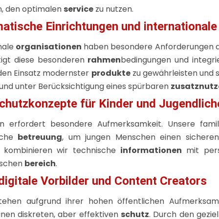
n, den optimalen
service
zu nutzen.
matische Einrichtungen und international
nale
organisationen
haben besondere Anforderungen 
tigt diese besonderen
rahmen
bedingungen und integri
den Einsatz modernster
produkte
zu gewährleisten und s
und unter Berücksichtigung eines spürbaren
zusatznutz
Schutzkonzepte für Kinder und Jugendlich
 erfordert besondere Aufmerksamkeit. Unsere familie
iche
betreuung
, um jungen Menschen einen sicheren 
n kombinieren wir technische
informationen
mit per
ischen
bereich
.
igitale Vorbilder und Content Creators
 stehen aufgrund ihrer hohen öffentlichen Aufmerksam
inen diskreten, aber effektiven
schutz
. Durch den gezi