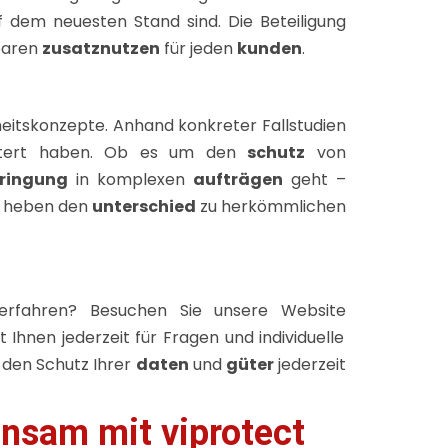
dem neuesten Stand sind. Die Beteiligung
baren
zusatznutzen
für jeden
kunden
.
rheitskonzepte. Anhand konkreter Fallstudien
istert haben. Ob es um den
schutz
von
bringung
in komplexen
aufträgen
geht –
d heben den
unterschied
zu herkömmlichen
rfahren? Besuchen Sie unsere Website
 Ihnen jederzeit für Fragen und individuelle
 den Schutz Ihrer
daten
und
güter
jederzeit
insam mit viprotect