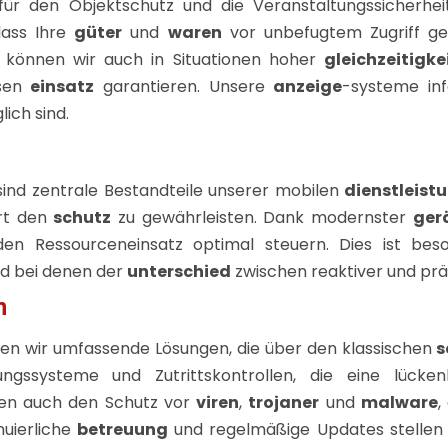
ür den Objektschutz und die Veranstaltungssicherhei
dass Ihre
güter
und
waren
vor unbefugtem Zugriff ge
können wir auch in Situationen hoher
gleichzeitigke
osen
einsatz
garantieren. Unsere
anzeige
-systeme in
ich sind.
t sind zentrale Bestandteile unserer mobilen
dienstleist
ort den
schutz
zu gewährleisten. Dank modernster
ger
n Ressourceneinsatz optimal steuern. Dies ist bes
d bei denen der
unterschied
zwischen reaktiver und präv
n
en wir umfassende Lösungen, die über den klassischen
s
ngssysteme und Zutrittskontrollen, die eine lück
n auch den Schutz vor
viren
,
trojaner
und
malware
,
nuierliche
betreuung
und regelmäßige Updates stellen 