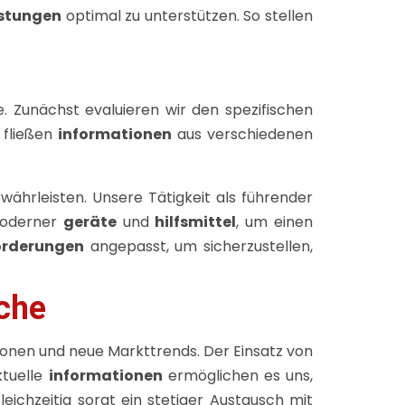
istungen
optimal zu unterstützen. So stellen
. Zunächst evaluieren wir den spezifischen
 fließen
informationen
aus verschiedenen
ährleisten. Unsere Tätigkeit als führender
moderner
geräte
und
hilfsmittel
, um einen
orderungen
angepasst, um sicherzustellen,
nche
ionen und neue Markttrends. Der Einsatz von
tuelle
informationen
ermöglichen es uns,
leichzeitig sorgt ein stetiger Austausch mit