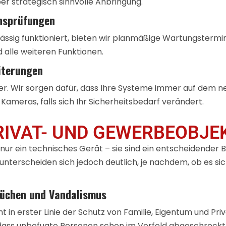
ber strategisch sinnvolle Anbringung.
nsprüfungen
ssig funktioniert, bieten wir planmäßige Wartungstermine 
alle weiteren Funktionen.
iterungen
ter. Wir sorgen dafür, dass Ihre Systeme immer auf dem 
Kameras, falls sich Ihr Sicherheitsbedarf verändert.
RIVAT- UND GEWERBEOBJE
 ein technisches Gerät – sie sind ein entscheidender Be
unterscheiden sich jedoch deutlich, je nachdem, ob es si
rüchen und Vandalismus
in erster Linie der Schutz von Familie, Eigentum und Pri
dass unbefugte Personen schon im Vorfeld abgeschreckt 