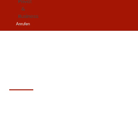
Anrufen
VIPROTECT GMBH
Seit 15 Jahren vertrauen Unternehmen in ganz
Österreich auf Uns.
KONTAKT
VIPROTECT GMBH
+4366493139621
office@viprotect.at
Referenzen